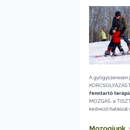
A gyógyszeresen j
KORCSOLYÁZÁSTÓL,
fenntartó terápi
MOZGÁS, a TISZTA
kedvező hatással v
Mozogjunk, s