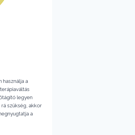
 használja a
terápiaváltás
őtágító legyen
 rá szükség, akkor
 megnyugtatja a