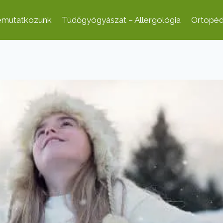
mutatkozunk
Tüdőgyógyászat – Allergológia
Ortopéd