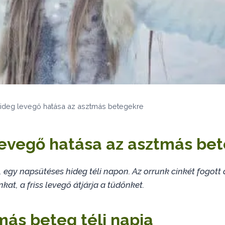
ideg levegő hatása az asztmás betegekre
levegő hatása az asztmás be
 egy napsütéses hideg téli napon. Az orrunk cinkét fogott
kat, a friss levegő átjárja a tüdőnket.
más beteg téli napja