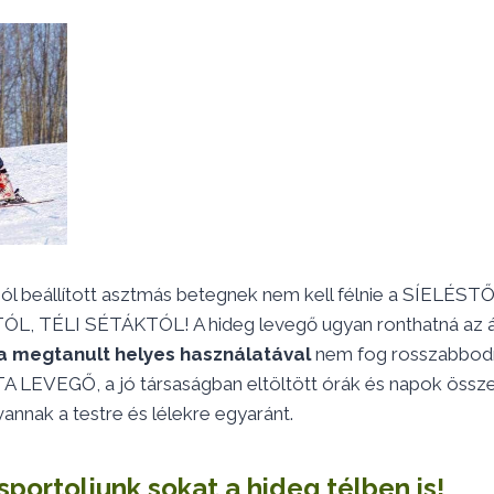
ól beállított asztmás betegnek nem kell félnie a SÍELÉSTŐ
 TÉLI SÉTÁKTÓL! A hideg levegő ugyan ronthatná az ál
a megtanult helyes használatával
nem fog rosszabbodni
 LEVEGŐ, a jó társaságban eltöltött órák és napok öss
annak a testre és lélekre egyaránt.
portoljunk sokat a hideg télben is!