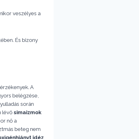
ikor veszélyes a
tében. És bizony
 érzékenyek. A
gyors belégzése,
yulladás során
n lévő
simaizmok
kor nő a
asztmás beteg nem
oxigénhiányt idéz