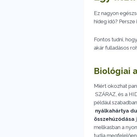
Ez nagyon egészsé
hideg idő? Persze
Fontos tudni, hogy
akár fulladásos ro
Biológiai 
Miért okozhat pan
SZÁRAZ, és a HIDE
például szabadban
nyálkahártya d
összehúzódása
j
mellkasban a nyom
tudja megfelelően 