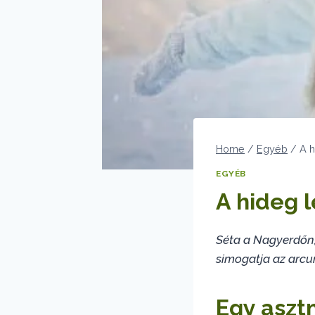
Home
/
Egyéb
/
A h
EGYÉB
A hideg 
Séta a Nagyerdőn,
simogatja az arcun
Egy aszt