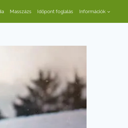
ia
Masszázs
Időpont foglalás
Információk