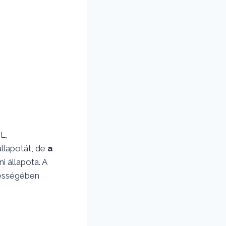
L,
lapotát, de
a
 állapota. A
zességében