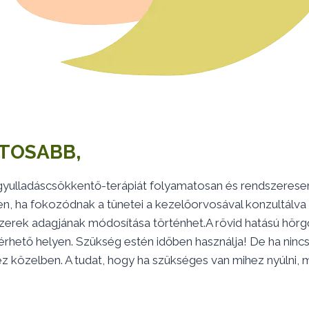
TOSABB,
gyulladáscsökkentő-terápiát folyamatosan és rendszeresen
n, ha fokozódnak a tünetei a kezelőorvosával konzultálva 
erek adagjának módosítása történhet.A rövid hatású hörg
rhető helyen. Szükség estén időben használja! De ha nincs
éz közelben. A tudat, hogy ha szükséges van mihez nyúlni,