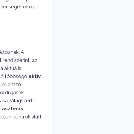
telenséget okoz.
áltoznak. A
rend szerint, az
a aktuális
ntő többsége
aktív,
 jellemző
forduljanak
sa. Világszerte
y asztmás
!
en kontroll alatt