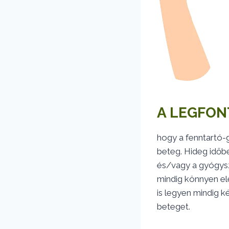
A LEGFON
hogy a fenntartó-
beteg. Hideg időbe
és/vagy a gyógysz
mindig könnyen elé
is legyen mindig k
beteget.