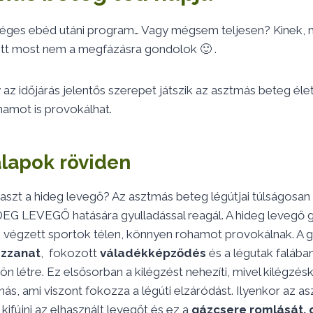
ges ebéd utáni program… Vagy mégsem teljesen? Kinek, m
 itt most nem a megfázásra gondolok 🙂 .
 az időjárás jelentős szerepet játszik az asztmás beteg éle
hamot is provokálhat.
alapok röviden
aszt a hideg levegő? Az asztmás beteg légútjai túlságosan
G LEVEGŐ hatására gyulladással reagál. A hideg levegő 
 végzett sportok télen, könnyen rohamot provokálnak. A g
uzzanat
, fokozott
váladékképződés
és a légutak falába
ön létre. Ez elsősorban a kilégzést nehezíti, mivel kilégzés
ás, ami viszont fokozza a légúti elzáródást. Ilyenkor az 
kifújni az elhasznált levegőt és ez a
gázcsere romlását, 