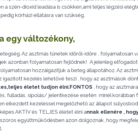
 a szén-dioxid leadása is csökken,ami teljes légzési elég
pedig kórházi ellátásra van szükség.
a egy változékony,
etegség. Az asztmás tünetek időről-időre , folyamatosan v
gek azonban folyamatosan fejlődnek! A jelenleg elfogadott 
folyamatosan hozzáigazítjuk a beteg állapotához. Az asztm
z igazított kezelés lehetővé teszi , hogy az asztmások dö
s,teljes életet tudjon élni.
FONTOS
, hogy az asztmára
, fulladás, sípolás/ jelentkezése esetén minél korábban 
en elkezdett kezeléssel megelőzhető az állapot súlyosbodá
 képes AKTÍV és TELJES életet élni a
nnak ellenére , hog
szoros együttműködésben azon dolgoznak, hogy megfelelő
.