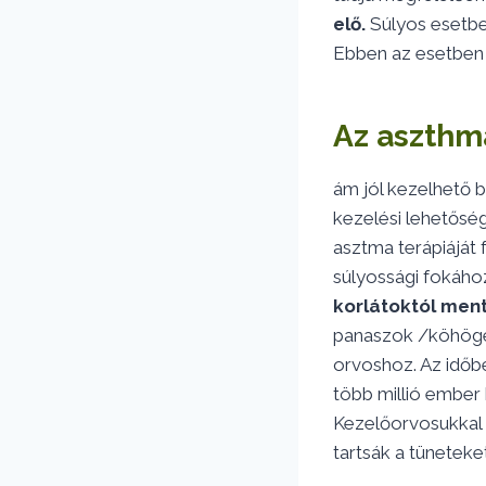
elő.
Súlyos esetben
Ebben az esetben 
Az aszthm
ám jól kezelhető b
kezelési lehetősé
asztma terápiáját 
súlyossági fokáho
korlátoktól mente
panaszok /köhögés
orvoshoz. Az időb
több millió ember
Kezelőorvosukkal 
tartsák a tüneteket